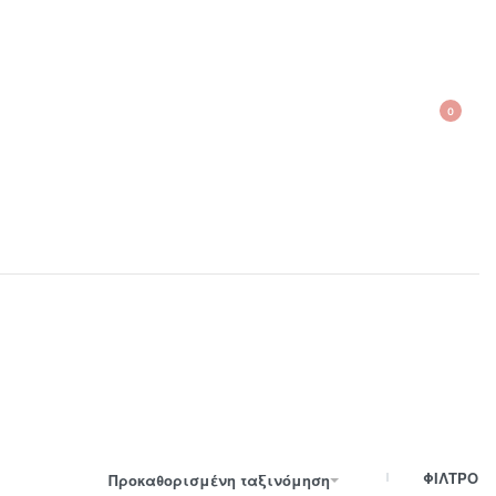
0
210 300 6798 / 6973400015
ΦΙΛΤΡΟ
Προκαθορισμένη ταξινόμηση