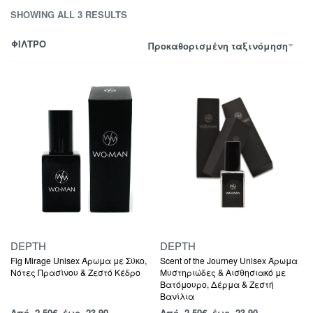
SHOWING ALL 3 RESULTS
ΦΙΛΤΡΟ
Προκαθορισμένη ταξινόμηση
DEPTH
DEPTH
Fig Mirage Unisex Άρωμα με Σύκο,
Scent of the Journey Unisex Άρωμα
Νότες Πρασίνου & Ζεστό Κέδρο
Μυστηριώδες & Αισθησιακό με
Βατόμουρο, Δέρμα & Ζεστή
Βανίλια
Από
2,50
€
έως 23.90
Από
2,50
€
έως 23.90