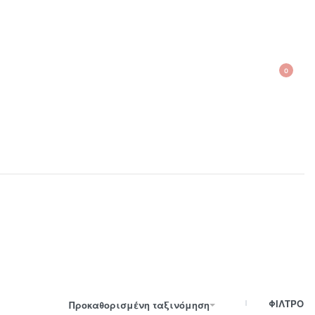
0
210 300 6798 / 6973400015
ΦΙΛΤΡΟ
Προκαθορισμένη ταξινόμηση