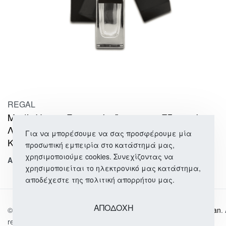
REGAL
Mystic Venom Γυναικείο Άρωμα με Εξωτικά
Λουλούδια, Πικάντικες Νότες & Ζεστό
Για να μπορέσουμε να σας προσφέρουμε μία
Κεχριμπάρι
προσωπική εμπειρία στο κατάστημά μας,
χρησιμοποιούμε cookies. Συνεχίζοντας να
Από
2,50
€
έως 23.90
χρησιμοποιείται το ηλεκτρονικό μας κατάστημα,
αποδέχεστε της πολιτική απορρήτου μας.
ΑΠΟΔΟΧΗ
© 2026
Αρώματα | Γυναικεία & Ανδρική Περιποίηση | Wo-Man
.
reserved.