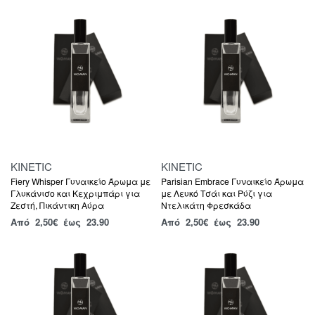
KINETIC
KINETIC
Fiery Whisper Γυναικείο Άρωμα με
Parisian Embrace Γυναικείο Άρωμα
Γλυκάνισο και Κεχριμπάρι για
με Λευκό Τσάι και Ρύζι για
Ζεστή, Πικάντικη Αύρα
Ντελικάτη Φρεσκάδα
Από
2,50
€
έως 23.90
Από
2,50
€
έως 23.90