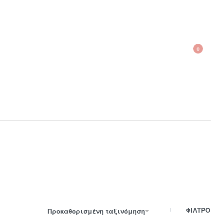
0
210 300 6798 / 6973400015
ΦΙΛΤΡΟ
Προκαθορισμένη ταξινόμηση