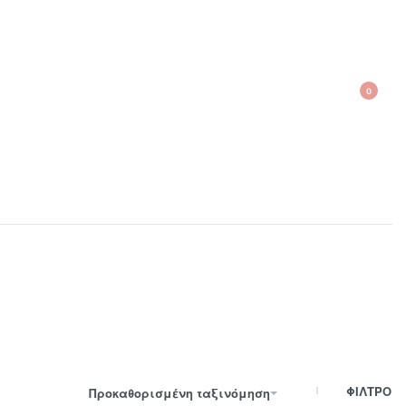
0
210 300 6798 / 6973400015
ΦΙΛΤΡΟ
Προκαθορισμένη ταξινόμηση