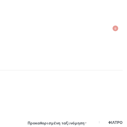
0
210 300 6798 / 6973400015
ΦΙΛΤΡΟ
Προκαθορισμένη ταξινόμηση