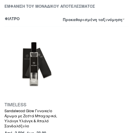
ΕΜΦΆΝΙΣΗ ΤΟΥ ΜΟΝΑΔΙΚΟΎ ΑΠΟΤΕΛΈΣΜΑΤΟΣ
ΦΙΛΤΡΟ
Προκαθορισμένη ταξινόμηση
TIMELESS
Sandalwood Glow Γυναικείο
Άρωμα με Ζεστά Μπαχαρικά,
Υλάνγκ Υλάνγκ & Απαλό
Σανδαλόξυλο
Από
2,50
€
έως 23.90