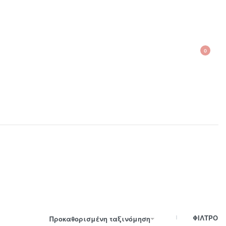
0
210 300 6798 / 6973400015
ΦΙΛΤΡΟ
Προκαθορισμένη ταξινόμηση