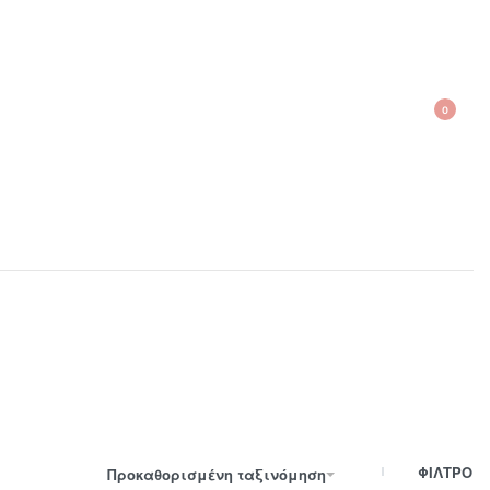
0
210 300 6798 / 6973400015
ΦΙΛΤΡΟ
Προκαθορισμένη ταξινόμηση