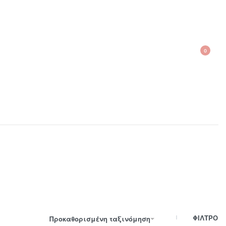
0
210 300 6798 / 6973400015
ΦΙΛΤΡΟ
Προκαθορισμένη ταξινόμηση