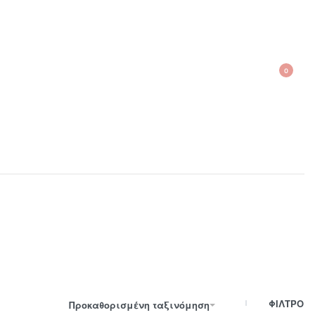
0
210 300 6798 / 6973400015
ΦΙΛΤΡΟ
Προκαθορισμένη ταξινόμηση