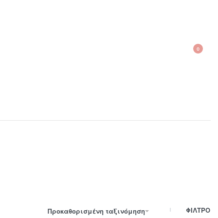
0
210 300 6798 / 6973400015
ΦΙΛΤΡΟ
Προκαθορισμένη ταξινόμηση