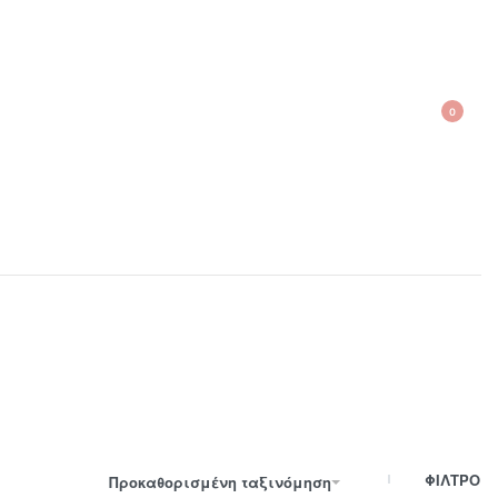
0
210 300 6798 / 6973400015
ΦΙΛΤΡΟ
Προκαθορισμένη ταξινόμηση