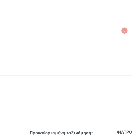
0
210 300 6798 / 6973400015
ΦΙΛΤΡΟ
Προκαθορισμένη ταξινόμηση