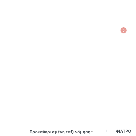
0
210 300 6798 / 6973400015
ΦΙΛΤΡΟ
Προκαθορισμένη ταξινόμηση