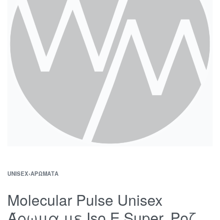
UNISEX
›
ΑΡΏΜΑΤΑ
Molecular Pulse Unisex
Άρωμα με Iso E Super, Ροζ