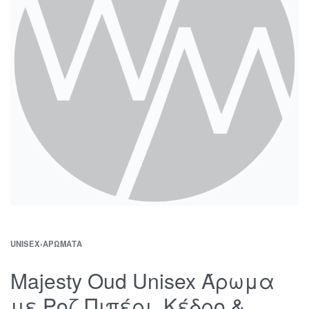
UNISEX
›
ΑΡΏΜΑΤΑ
Majesty Oud Unisex Άρωμα
με Ροζ Πιπέρι, Κέδρο &