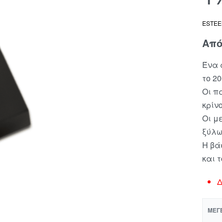
ESTE
Απ
Ένα 
το 20
Οι π
κρίνο
Οι μ
ξύλω
Η βά
και τ
Δ
ΜΈΓ