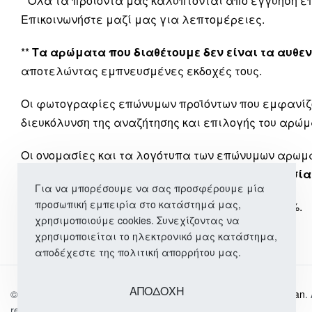
* Όλα τα προϊόντα μας καλύπτονται από εγγύηση 
Επικοινωνήστε μαζί μας για λεπτομέρειες.
**
Τα αρώματα που διαθέτουμε δεν είναι τα αυθεν
αποτελώντας εμπνευσμένες εκδοχές τους.
Οι φωτογραφίες επώνυμων προϊόντων που εμφανίζ
διευκόλυνση της αναζήτησης και επιλογής του αρώμ
Οι ονομασίες και τα λογότυπα των επώνυμων αρω
εταιρεία μας
δεν έχει καμία σχέση ή συνεργασία
Για να μπορέσουμε να σας προσφέρουμε μία
προσωπική εμπειρία στο κατάστημά μας,
*** Όλα τα προϊόντα μας περιλαμβάνουν ΦΠΑ 24%.
χρησιμοποιούμε cookies. Συνεχίζοντας να
χρησιμοποιείται το ηλεκτρονικό μας κατάστημα,
αποδέχεστε της πολιτική απορρήτου μας.
ΑΠΟΔΟΧΗ
© 2026
Αρώματα | Γυναικεία & Ανδρική Περιποίηση | Wo-Man
.
reserved.