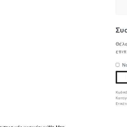
Συ
Θέλε
επιπ
Να
Κατηγ
Ετικέτ