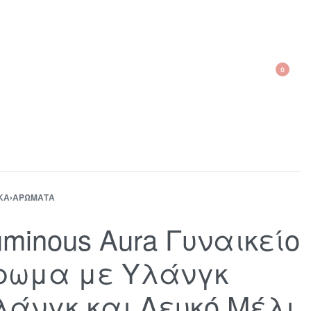
0
210 300 6798 / 6973400015
ΚΑ
›
ΑΡΏΜΑΤΑ
uminous Aura Γυναικείο
ρωμα με Υλάνγκ
λάνγκ και Λευκό Μέλι