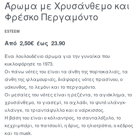
Άρωμα με Χρυσάνθεμο και
Φρέσκο Περγαμόντο
ESTEEM
Από
2,50
€
έως 23.90
Ένα λουλουδένιο άρωμα για την γυναίκα που
κυκλοφόρησε το 1973.
Οι πάνω νότες του είναι τα άνθη της πορτοκαλιάς, τα
άνθη της φλαμουριάς, διάφορες νότες πρασίνου, ο
υάκυνθος, το λεμόνι και το περγαμόντο.
Οι μεσαίες του νότες είναι η ρεζέντα, το αγιόκλημα, το
χρυσάνθεμο, το γιασεμί, το αχλάδι, το φυτό υλάνγκ-
υλάνγκ, το τριαντάφυλλο και ο νάρκισσος.
Η βάση του είναι ο κόλιαντρος, το σανταλόξυλο, το
κεχριμπάρι, το πατσουλί, η δρυς, το ηλιοτρόπιο, ο κέδρος
και το musk.