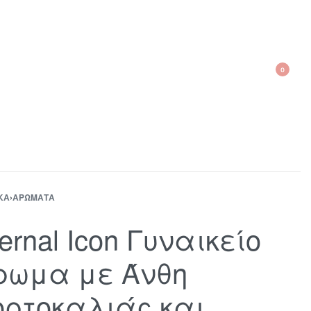
0
210 300 6798 / 6973400015
ΚΑ
›
ΑΡΏΜΑΤΑ
ernal Icon Γυναικείο
ρωμα με Άνθη
ορτοκαλιάς και