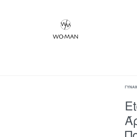
ΓΥΝΑΊ
Et
Ά
Π