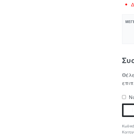
Δ
ΜΈΓ
Συ
Θέλε
επιπ
Να
Κατηγ