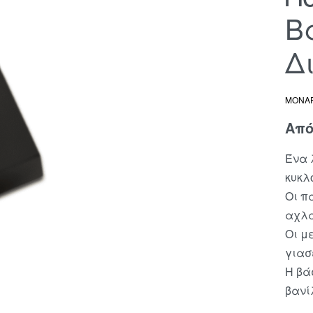
Β
Δ
MONA
Απ
Ένα 
κυκλ
Οι πά
αχλά
Οι μ
γιασ
Η βά
βανί