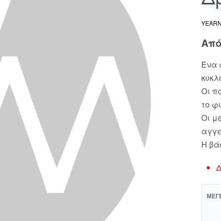
YEAR
Απ
Ένα 
κυκλ
Οι π
το φ
Οι μ
αγγε
Η βά
Δ
ΜΈΓ