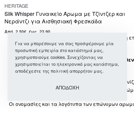
HERITAGE
Silk Whisper Γυναικείο Άρωμα με Τζίντζερ και
Νεράντζι για Αισθησιακή Φρεσκάδα
Από
2,50
€
έως 23.90
* Όλα τα προϊόντα μας καλύπτονται από εγγύηση 
Για να μπορέσουμε να σας προσφέρουμε μία
Επικοινωνήστε μαζί μας για λεπτομέρειες.
προσωπική εμπειρία στο κατάστημά μας,
χρησιμοποιούμε cookies. Συνεχίζοντας να
**
Τα αρώματα που διαθέτουμε δεν είναι τα αυθεν
χρησιμοποιείται το ηλεκτρονικό μας κατάστημα,
αποτελώντας εμπνευσμένες εκδοχές τους.
αποδέχεστε της πολιτική απορρήτου μας.
Οι φωτογραφίες επώνυμων προϊόντων που εμφανίζ
ΑΠΟΔΟΧΗ
διευκόλυνση της αναζήτησης και επιλογής του αρώμ
Οι ονομασίες και τα λογότυπα των επώνυμων αρω
εταιρεία μας
δεν έχει καμία σχέση ή συνεργασία
*** Όλα τα προϊόντα μας περιλαμβάνουν ΦΠΑ 24%.