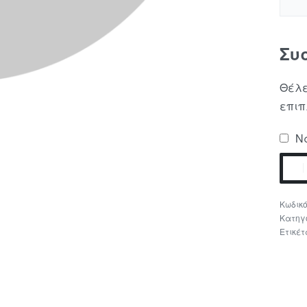
Συ
Θέλε
επιπ
Να
Κατηγ
Ετικέτ