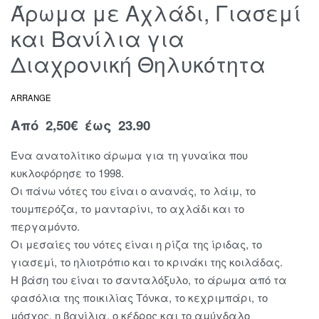
Άρωμα με Αχλάδι, Γιασεμί
και Βανίλια για
Διαχρονική Θηλυκότητα
ARRANGE
Από
2,50
€
έως 23.90
Ένα ανατολίτικο άρωμα για τη γυναίκα που
κυκλοφόρησε το 1998.
Οι πάνω νότες του είναι ο ανανάς, το λάιμ, το
τουμπερόζα, το μανταρίνι, το αχλάδι και το
περγαμόντο.
Οι μεσαίες του νότες είναι η ρίζα της ίριδας, το
γιασεμί, το ηλιοτρόπιο και το κρινάκι της κοιλάδας.
Η βάση του είναι το σανταλόξυλο, το άρωμα από τα
φασόλια της ποικιλίας Τόνκα, το κεχριμπάρι, το
μόσχος, η βανίλια, ο κέδρος και το αμύγδαλο