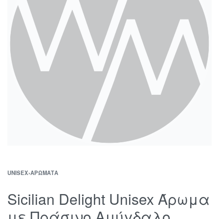
UNISEX
›
ΑΡΏΜΑΤΑ
Sicilian Delight Unisex Άρωμα
με Πράσινο Αμύγδαλο,