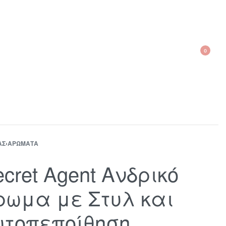
0
210 300 6798 / 6973400015
ΑΣ
›
ΑΡΏΜΑΤΑ
cret Agent Ανδρικό
ρωμα με Στυλ και
υτοπεποίθηση