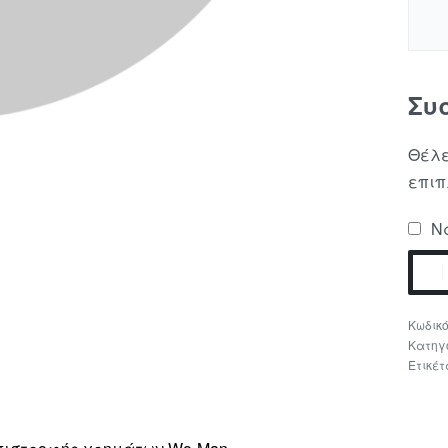
Συ
Θέλε
επιπ
Να
Κατηγ
Ετικέτ