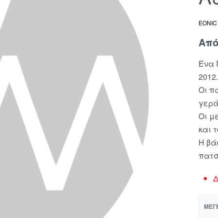
EONIC
Απ
Ένα 
2012.
Οι π
γερά
Οι μ
και 
Η βά
πατσ
Δ
ΜΈΓ