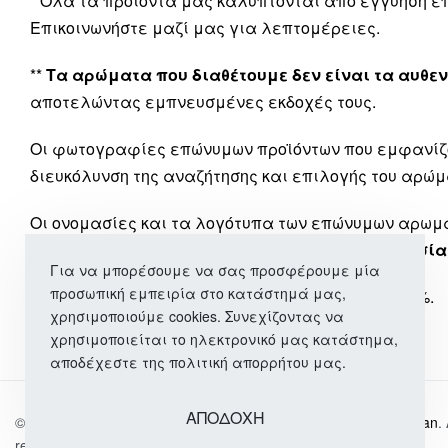
* Όλα τα προϊόντα μας καλύπτονται από εγγύηση 
Επικοινωνήστε μαζί μας για λεπτομέρειες.
**
Τα αρώματα που διαθέτουμε δεν είναι τα αυθεν
αποτελώντας εμπνευσμένες εκδοχές τους.
Οι φωτογραφίες επώνυμων προϊόντων που εμφανίζ
διευκόλυνση της αναζήτησης και επιλογής του αρώμ
Οι ονομασίες και τα λογότυπα των επώνυμων αρω
εταιρεία μας
δεν έχει καμία σχέση ή συνεργασία
Για να μπορέσουμε να σας προσφέρουμε μία
προσωπική εμπειρία στο κατάστημά μας,
*** Όλα τα προϊόντα μας περιλαμβάνουν ΦΠΑ 24%.
χρησιμοποιούμε cookies. Συνεχίζοντας να
χρησιμοποιείται το ηλεκτρονικό μας κατάστημα,
αποδέχεστε της πολιτική απορρήτου μας.
ΑΠΟΔΟΧΗ
© 2026
Αρώματα | Γυναικεία & Ανδρική Περιποίηση | Wo-Man
.
reserved.