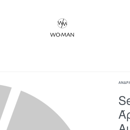
ΆΝΔΡ
Se
Ά
Α