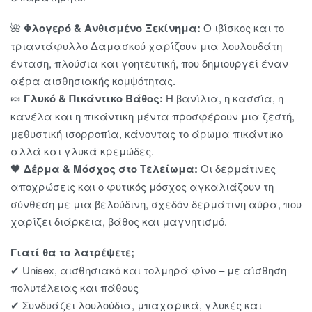
🌺
Φλογερό & Ανθισμένο Ξεκίνημα:
Ο ιβίσκος και το
τριαντάφυλλο Δαμασκού χαρίζουν μια λουλουδάτη
ένταση, πλούσια και γοητευτική, που δημιουργεί έναν
αέρα αισθησιακής κομψότητας.
🍬
Γλυκό & Πικάντικο Βάθος:
Η βανίλια, η κασσία, η
κανέλα και η πικάντικη μέντα προσφέρουν μια ζεστή,
μεθυστική ισορροπία, κάνοντας το άρωμα πικάντικο
αλλά και γλυκά κρεμώδες.
🖤
Δέρμα & Μόσχος στο Τελείωμα:
Οι δερμάτινες
αποχρώσεις και ο φυτικός μόσχος αγκαλιάζουν τη
σύνθεση με μια βελούδινη, σχεδόν δερμάτινη αύρα, που
χαρίζει διάρκεια, βάθος και μαγνητισμό.
Γιατί θα το λατρέψετε;
✔ Unisex, αισθησιακό και τολμηρά φίνο – με αίσθηση
πολυτέλειας και πάθους
✔ Συνδυάζει λουλούδια, μπαχαρικά, γλυκές και