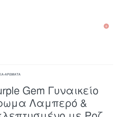
0
210 300 6798 / 6973400015
ΚΑ
›
ΑΡΏΜΑΤΑ
urple Gem Γυναικείο
ρωμα Λαμπερό &
κλεπτυσμένο με Ροζ