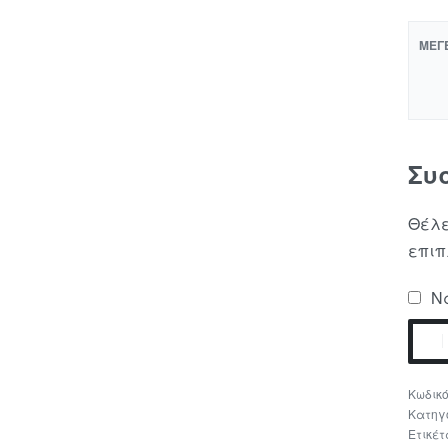
ΜΈΓ
Συ
Θέλε
επιπ
Να
Κατηγ
Ετικέτ