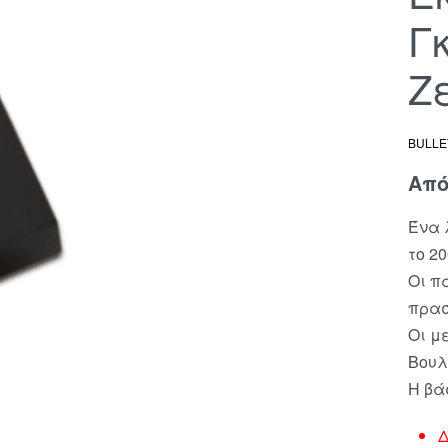
Γ
Ζ
BULLE
Απ
Ένα 
το 20
Οι π
πρασ
Οι μ
Βουλ
Η βά
Δ