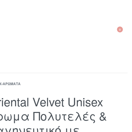
0
210 300 6798 / 6973400015
X
›
ΑΡΏΜΑΤΑ
iental Velvet Unisex
ρωμα Πολυτελές &
αγηνευτικό με