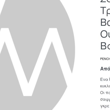
Τ
Β
Ο
Β
PENC
Απ
Ένα 
κυκλ
Οι π
σαφρ
γκρε