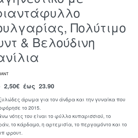
ριαντάφυλλο
ουλγαρίας, Πολύτιμο
υντ & Βελούδινη
ανίλια
HANT
ό
2,50
€
έως 23.90
ξυλώδες άρωμα για τον άνδρα και την γυναίκα που
οφόρησε το 2015.
άνω νότες του είναι το φύλλο κυπαρισσιού, το
άν, το κάρδαμο, η αρτεμισία, το περγαμόντο και το
ιπ φρουτ.