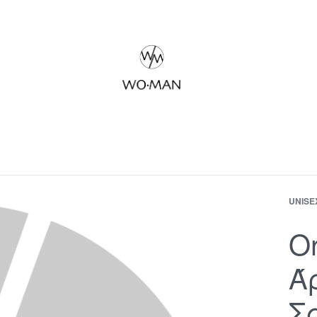
UNISE
Or
Ά
Σ