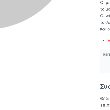
Οι μ
το μ
Οι νό
το σ
και 
Δ
ΜΈΓ
Συ
Θέλε
επιπ