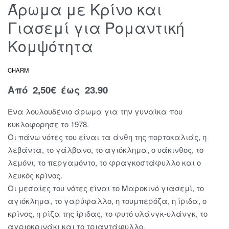
Άρωμα με Κρίνο και
Γιασεμί για Ρομαντική
Κομψότητα
CHARM
Από
2,50
€
έως 23.90
Ένα λουλουδένιο άρωμα για την γυναίκα που
κυκλοφορησε το 1978.
Οι πάνω νότες του είναι τα άνθη της πορτοκαλιάς, η
λεβάντα, το γάλβανο, το αγιόκλημα, ο υάκινθος, το
λεμόνι, το περγαμόντο, το φραγκοστάφυλλο και ο
λευκός κρίνος.
Οι μεσαίες του νότες είναι το Μαροκινό γιασεμί, το
αγιόκλημα, το γαρύφαλλο, η τουμπερόζα, η ίριδα, ο
κρίνος, η ρίζα της ίριδας, το φυτό υλάνγκ-υλάνγκ, το
αγριοκρινάκι και το τριαντάφυλλο.