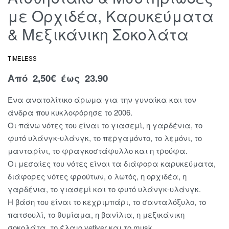
με Ορχιδέα, Καρυκεύματα
& Μεξικάνικη Σοκολάτα
TIMELESS
Από
2,50
€
έως 23.90
Ένα ανατολίτικο άρωμα για την γυναίκα και τον
άνδρα που κυκλοφόρησε το 2006.
Οι πάνω νότες του είναι το γιασεμί, η γαρδένια, το
φυτό υλάνγκ-υλάνγκ, το περγαμόντο, το λεμόνι, το
μανταρίνι, το φραγκοστάφυλλο και η τρούφα.
Οι μεσαίες του νότες είναι τα διάφορα καρυκεύματα,
διάφορες νότες φρούτων, ο λωτός, η ορχιδέα, η
γαρδένια, το γιασεμί και το φυτό υλάνγκ-υλάνγκ.
Η βάση του είναι το κεχριμπάρι, το σανταλόξυλο, το
πατσουλί, το θυμίαμα, η βανίλια, η μεξικάνικη
σοκολάτα, το έλαιο vetiver και το musk.