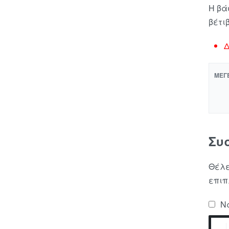
Η βά
βέτι
Δ
ΜΈΓ
Συ
Θέλε
επιπ
Να