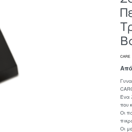
Π
Τ
Β
CARE
Απ
Γυνα
CAR
Ένα 
που 
Οι π
πικρ
Οι μ