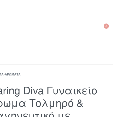
0
210 300 6798 / 6973400015
ΚΑ
›
ΑΡΏΜΑΤΑ
ring Diva Γυναικείο
ρωμα Τολμηρό &
αγηνευτικό με