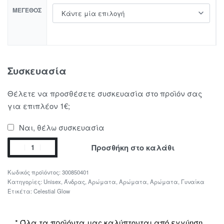
ΜΈΓΕΘΟΣ
Συσκευασία
Θέλετε να προσθέσετε συσκευασία στο προϊόν σας
για επιπλέον 1€;
Ναι, θέλω συσκευασία
Προσθήκη στο καλάθι
300850401
Κατηγορίες:
Unisex
,
Άνδρας
,
Αρώματα
,
Αρώματα
,
Αρώματα
,
Γυναίκα
Ετικέτα:
Celestial Glow
* Όλα τα προϊόντα μας καλύπτονται από εγγύηση